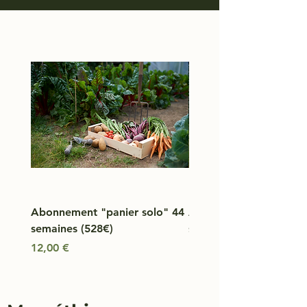
Abonnement "panier solo" 44
Abonnement "panier d
semaines (528€)
semaines (836€)
Prix
Prix
12,00 €
19,00 €