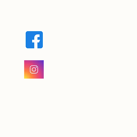
fermeaguigui@gmail.com
La Ferme à Guigui
Maraîcher en permaculture à Brévonnes, A