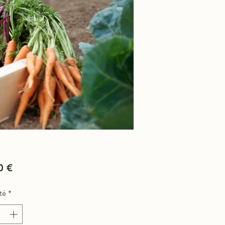
Prix
0 €
té
*